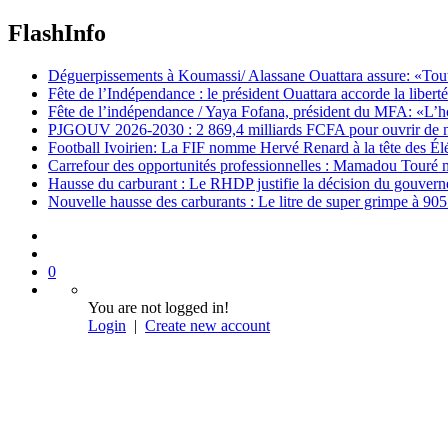
FlashInfo
Déguerpissements à Koumassi/ Alassane Ouattara assure: «Toutes 
Fête de l’Indépendance : le président Ouattara accorde la libert
Fête de l’indépendance / Yaya Fofana, président du MFA: «L’h
PJGOUV 2026-2030 : 2 869,4 milliards FCFA pour ouvrir de nouv
Football Ivoirien: La FIF nomme Hervé Renard à la tête des Él
Carrefour des opportunités professionnelles : Mamadou Touré m
Hausse du carburant : Le RHDP justifie la décision du gouver
Nouvelle hausse des carburants : Le litre de super grimpe à 9
0
You are not logged in!
Login
|
Create new account