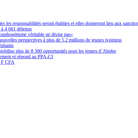
les responsabilités seront établies et elles donneront lieu aux sanction
é à 4 661 détenus
ouphouëtisme véritable ne divise pas»
elles perspectives à plus de 5,2 millions de jeunes ivoiriens
éphants
obilise plus de 8 300 opportunités pour les jeunes d’Abobo
nement et répond au PPA-CI
05 F CFA