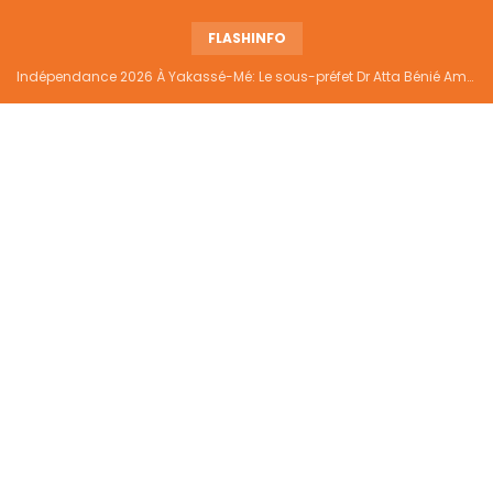
FLASHINFO
Indépendance 2026 À Yakassé-Mé: Le sous-préfet Dr Atta Bénié Amédé appelle à l’unité, à la sécurité et au développement