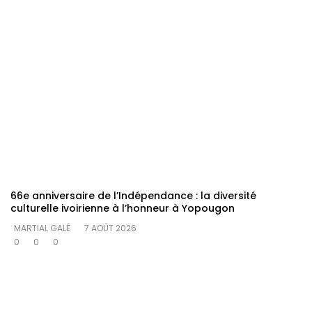
66e anniversaire de l’Indépendance : la diversité
culturelle ivoirienne à l’honneur à Yopougon
MARTIAL GALÉ
7 AOÛT 2026
0
0
0