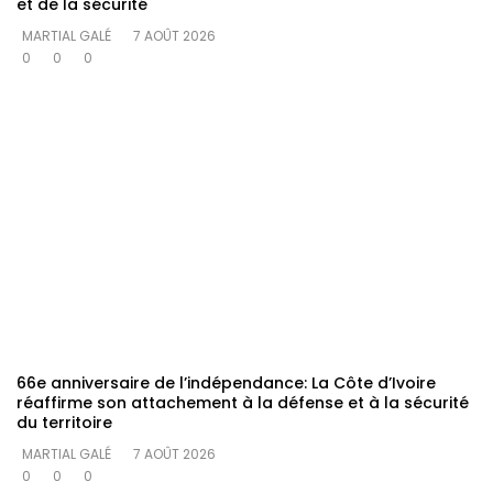
et de la sécurité
MARTIAL GALÉ
7 AOÛT 2026
0
0
0
66e anniversaire de l’indépendance: La Côte d’Ivoire
réaffirme son attachement à la défense et à la sécurité
du territoire
MARTIAL GALÉ
7 AOÛT 2026
0
0
0