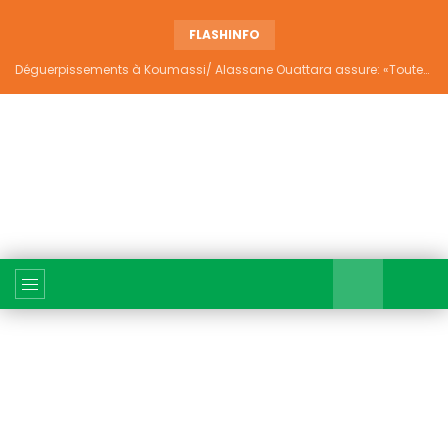
FLASHINFO
Déguerpissements à Koumassi/ Alassane Ouattara assure: «Toutes les responsabilités seront établies et elles donneront lieu aux sanctions prévues par la loi»