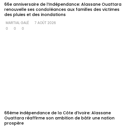
66e anniversaire de l’Indépendance: Alassane Ouattara
renouvelle ses condoléances aux familles des victimes
des pluies et des inondations
MARTIAL GALÉ
7 AOÛT 2026
0
0
0
66ème indépendance de la Côte d’Ivoire: Alassane
Ouattara réaffirme son ambition de bâtir une nation
prospère