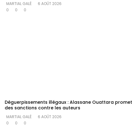
MARTIAL GALÉ
6 AOÛT 2026
0
0
0
Déguerpissements illégaux : Alassane Ouattara promet
des sanctions contre les auteurs
MARTIAL GALÉ
6 AOÛT 2026
0
0
0