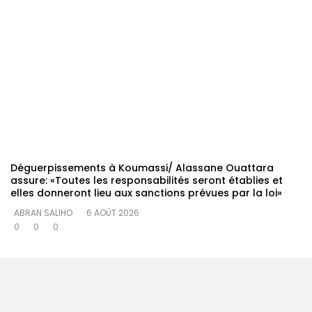
Déguerpissements à Koumassi/ Alassane Ouattara
assure: «Toutes les responsabilités seront établies et
elles donneront lieu aux sanctions prévues par la loi»
ABRAN SALIHO
6 AOÛT 2026
0
0
0