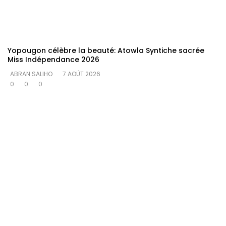
Yopougon célèbre la beauté: Atowla Syntiche sacrée
Miss Indépendance 2026
ABRAN SALIHO
7 AOÛT 2026
0
0
0