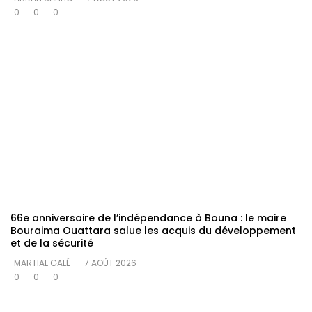
0
0
0
66e anniversaire de l’indépendance à Bouna : le maire
Bouraima Ouattara salue les acquis du développement
et de la sécurité
MARTIAL GALÉ
7 AOÛT 2026
0
0
0