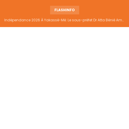
FLASHINFO
Indépendance 2026 À Yakassé-Mé: Le sous-préfet Dr Atta Bénié Amédé appelle à l’unité, à la sécurité et au développement