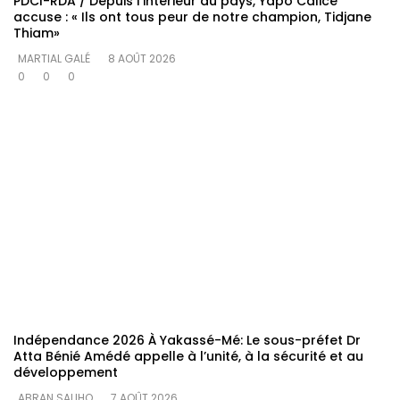
PDCI-RDA / Depuis l’intérieur du pays, Yapo Calice
accuse : « Ils ont tous peur de notre champion, Tidjane
Thiam»
MARTIAL GALÉ
8 AOÛT 2026
0
0
0
Indépendance 2026 À Yakassé-Mé: Le sous-préfet Dr
Atta Bénié Amédé appelle à l’unité, à la sécurité et au
développement
ABRAN SALIHO
7 AOÛT 2026