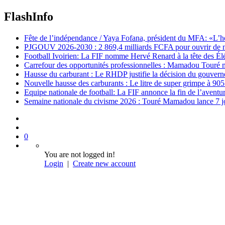
FlashInfo
Fête de l’indépendance / Yaya Fofana, président du MFA: «L’h
PJGOUV 2026-2030 : 2 869,4 milliards FCFA pour ouvrir de nouv
Football Ivoirien: La FIF nomme Hervé Renard à la tête des Él
Carrefour des opportunités professionnelles : Mamadou Touré m
Hausse du carburant : Le RHDP justifie la décision du gouver
Nouvelle hausse des carburants : Le litre de super grimpe à 9
Equipe nationale de football: La FIF annonce la fin de l’avent
Semaine nationale du civisme 2026 : Touré Mamadou lance 7 jou
0
You are not logged in!
Login
|
Create new account