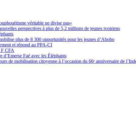
ouphouëtisme véritable ne divise pas»
elles perspectives à plus de 5,2 millions de jeunes ivoiriens
éphants
obilise plus de 8 300 opportunités pour les jeunes d’Abobo
nement et répond au PPA-CI
05 F CFA
ure d’Emerse Faé avec les Éléphants
rs de mobilisation citoyenne à l’occasion du 66ᵉ anniversaire de l’In