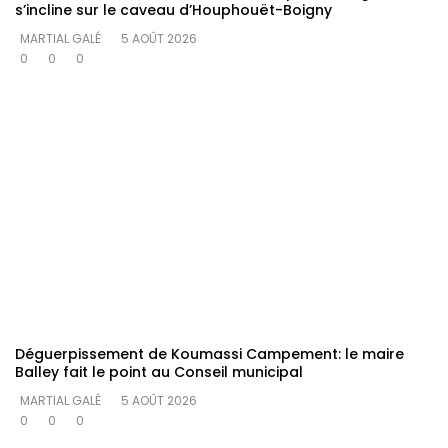
s’incline sur le caveau d’Houphouët-Boigny
MARTIAL GALÉ
5 AOÛT 2026
0
0
0
Déguerpissement de Koumassi Campement: le maire
Balley fait le point au Conseil municipal
MARTIAL GALÉ
5 AOÛT 2026
0
0
0