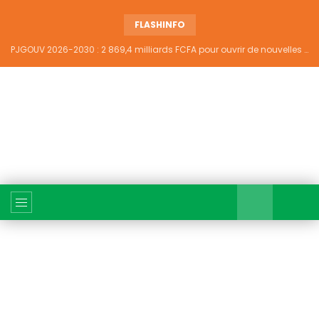
FLASHINFO
PJGOUV 2026-2030 : 2 869,4 milliards FCFA pour ouvrir de nouvelles perspectives à plus de 5,2 millions de jeunes ivoiriens