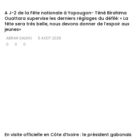
A J-2 de la Fête nationale à Yopougon- Téné Birahima
Ouattara supervise les derniers réglages du défilé: « La
fête sera très belle, nous devons donner de l’espoir aux
jeunes»
ABRAN SALIHO
5 AOÛT 2026
0
0
0
En visite officielle en Côte d’Ivoire : le président gabonais