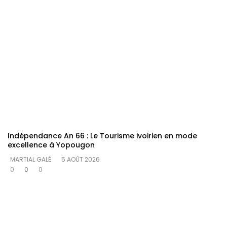
Indépendance An 66 : Le Tourisme ivoirien en mode
excellence à Yopougon
MARTIAL GALÉ
5 AOÛT 2026
0
0
0