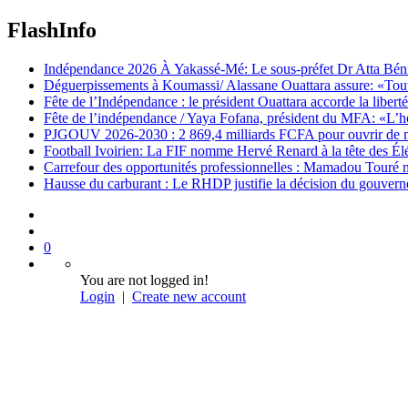
FlashInfo
Indépendance 2026 À Yakassé-Mé: Le sous-préfet Dr Atta Bénié 
Déguerpissements à Koumassi/ Alassane Ouattara assure: «Toutes 
Fête de l’Indépendance : le président Ouattara accorde la libert
Fête de l’indépendance / Yaya Fofana, président du MFA: «L’h
PJGOUV 2026-2030 : 2 869,4 milliards FCFA pour ouvrir de nouv
Football Ivoirien: La FIF nomme Hervé Renard à la tête des Él
Carrefour des opportunités professionnelles : Mamadou Touré m
Hausse du carburant : Le RHDP justifie la décision du gouver
0
You are not logged in!
Login
|
Create new account