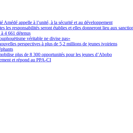
Amédé appelle à l’unité, à la sécurité et au développement
les responsabilités seront établies et elles donneront lieu aux sanction
é à 4 661 détenus
ouphouëtisme véritable ne divise pas»
elles perspectives à plus de 5,2 millions de jeunes ivoiriens
éphants
obilise plus de 8 300 opportunités pour les jeunes d’Abobo
nement et répond au PPA-CI