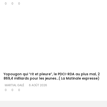
0
0
0
Yopougon qui “rit et pleure”, le PDCI-RDA au plus mal, 2
869,4 milliards pour les jeunes…( La Matinale expresse)
MARTIAL GALÉ
6 AOÛT 2026
0
0
0