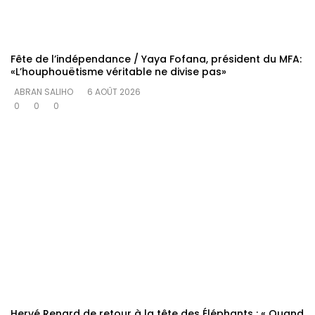
Fête de l’indépendance / Yaya Fofana, président du MFA:
«L’houphouëtisme véritable ne divise pas»
ABRAN SALIHO
6 AOÛT 2026
0
0
0
Hervé Renard de retour à la tête des Éléphants : « Quand