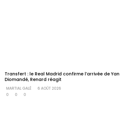
Transfert : le Real Madrid confirme l’arrivée de Yan
Diomandé, Renard réagit
MARTIAL GALÉ
6 AOÛT 2026
0
0
0