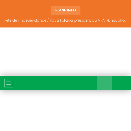
FLASHINFO
Fête de l’indépendance / Yaya Fofana, président du MFA: «L’houphouëtisme véritable ne divise pas»