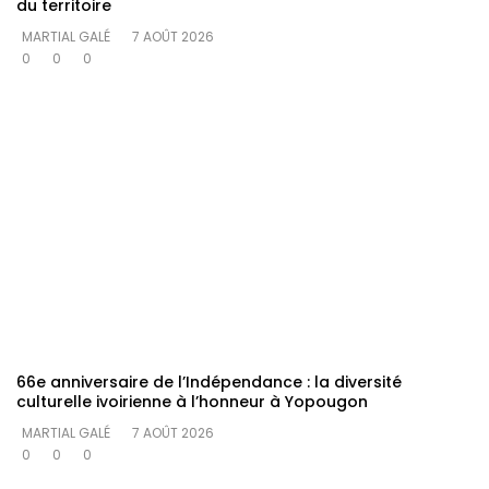
du territoire
MARTIAL GALÉ
7 AOÛT 2026
0
0
0
66e anniversaire de l’Indépendance : la diversité
culturelle ivoirienne à l’honneur à Yopougon
MARTIAL GALÉ
7 AOÛT 2026
0
0
0