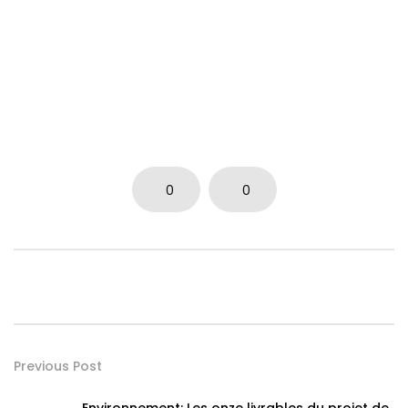
0
0
Previous Post
Environnement: Les onze livrables du projet de