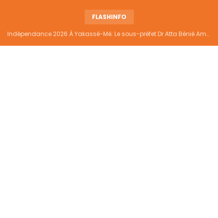
FLASHINFO
Indépendance 2026 À Yakassé-Mé: Le sous-préfet Dr Atta Bénié Amédé appelle à l’unité, à la sécurité et au développement