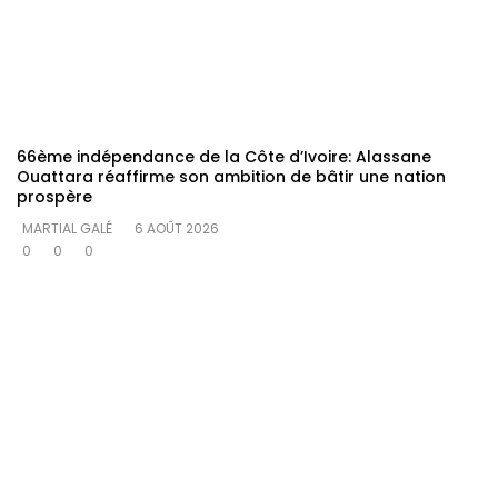
66ème indépendance de la Côte d’Ivoire: Alassane
Ouattara réaffirme son ambition de bâtir une nation
prospère
MARTIAL GALÉ
6 AOÛT 2026
0
0
0