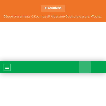
FLASHINFO
Déguerpissements à Koumassi/ Alassane Ouattara assure: «Toutes les responsabilités seront établies et elles donneront lieu aux sanctions prévues par la loi»