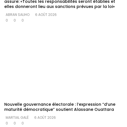
assure: «Toutes les responsabilités seront établies et
elles donneront lieu aux sanctions prévues par la loi»
ABRAN SALIHO
6 AOÛT 2026
0
0
0
Nouvelle gouvernance électorale : l’expression “d’une
maturité démocratique” soutient Alassane Ouattara
MARTIAL GALÉ
6 AOÛT 2026
0
0
0