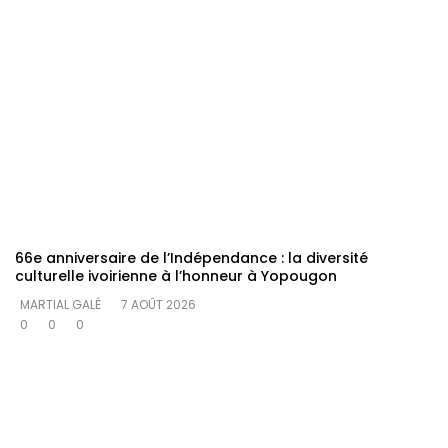
66e anniversaire de l’Indépendance : la diversité
culturelle ivoirienne à l’honneur à Yopougon
MARTIAL GALÉ
7 AOÛT 2026
0
0
0