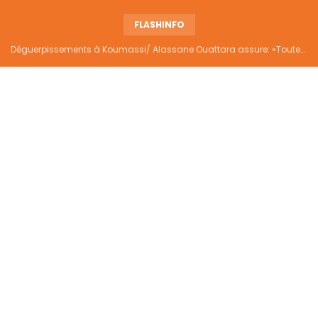
FLASHINFO
Déguerpissements à Koumassi/ Alassane Ouattara assure: «Toutes les responsabilités seront établies et elles donneront lieu aux sanctions prévues par la loi»