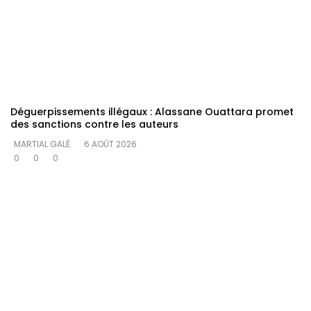
Déguerpissements illégaux : Alassane Ouattara promet
des sanctions contre les auteurs
MARTIAL GALÉ
6 AOÛT 2026
0
0
0