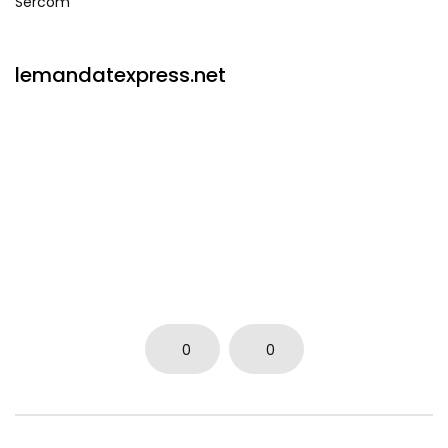
Sercom
lemandatexpress.net
0
0