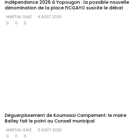
Indépendance 2026 à Yopougon : la possible nouvelle
dénomination de la place FICGAYO suscite le débat
MARTIAL GALÉ
6 AOÛT 2026
0
0
0
Déguerpissement de Koumassi Campement: le maire
Balley fait le point au Conseil municipal
MARTIAL GALÉ
5 AOÛT 2026
0
0
0