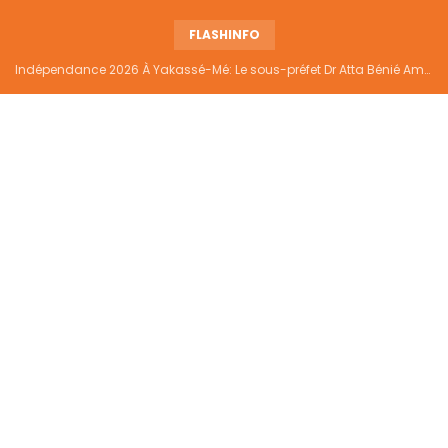
FLASHINFO
Indépendance 2026 À Yakassé-Mé: Le sous-préfet Dr Atta Bénié Amédé appelle à l’unité, à la sécurité et au développement