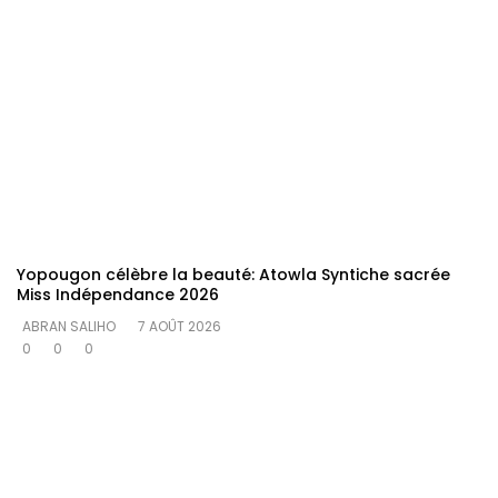
Yopougon célèbre la beauté: Atowla Syntiche sacrée
Miss Indépendance 2026
ABRAN SALIHO
7 AOÛT 2026
0
0
0