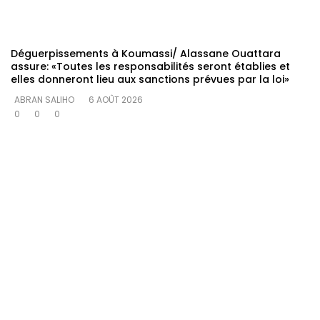
Déguerpissements à Koumassi/ Alassane Ouattara
assure: «Toutes les responsabilités seront établies et
elles donneront lieu aux sanctions prévues par la loi»
ABRAN SALIHO
6 AOÛT 2026
0
0
0