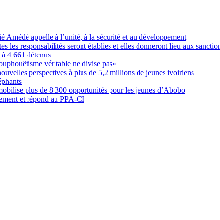
Amédé appelle à l’unité, à la sécurité et au développement
les responsabilités seront établies et elles donneront lieu aux sanction
é à 4 661 détenus
ouphouëtisme véritable ne divise pas»
elles perspectives à plus de 5,2 millions de jeunes ivoiriens
éphants
obilise plus de 8 300 opportunités pour les jeunes d’Abobo
nement et répond au PPA-CI