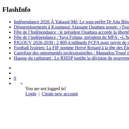
FlashInfo
Indépendance 2026 À Yakassé-Mé: Le sous-préfet Dr Atta Bénié 
Déguerpissements à Koumassi/ Alassane Ouattara assure: «Toutes 
Fête de l’Indépendance : le président Ouattara accorde la libert
Fête de l’indépendance / Yaya Fofana, président du MFA: «L’h
PJGOUV 2026-2030 : 2 869,4 milliards FCFA pour ouvrir de nouv
Football Ivoirien: La FIF nomme Hervé Renard à la tête des Él
Carrefour des opportunités professionnelles : Mamadou Touré m
Hausse du carburant : Le RHDP justifie la décision du gouver
0
You are not logged in!
Login
|
Create new account