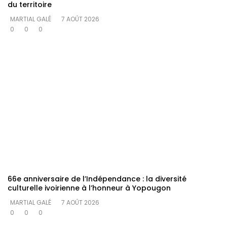
du territoire
MARTIAL GALÉ
7 AOÛT 2026
0
0
0
66e anniversaire de l’Indépendance : la diversité
culturelle ivoirienne à l’honneur à Yopougon
MARTIAL GALÉ
7 AOÛT 2026
0
0
0