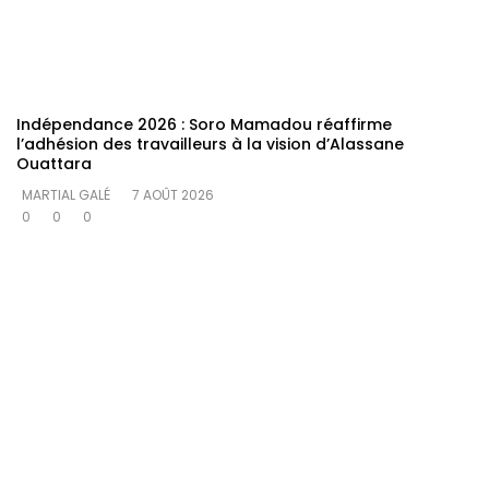
Indépendance 2026 : Soro Mamadou réaffirme
l’adhésion des travailleurs à la vision d’Alassane
Ouattara
MARTIAL GALÉ
7 AOÛT 2026
0
0
0