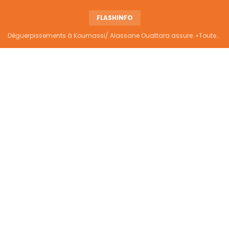
FLASHINFO
Déguerpissements à Koumassi/ Alassane Ouattara assure: «Toutes les responsabilités seront établies et elles donneront lieu aux sanctions prévues par la loi»