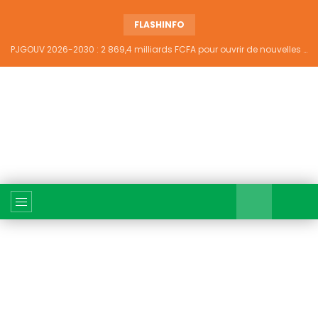
FLASHINFO
PJGOUV 2026-2030 : 2 869,4 milliards FCFA pour ouvrir de nouvelles perspectives à plus de 5,2 millions de jeunes ivoiriens