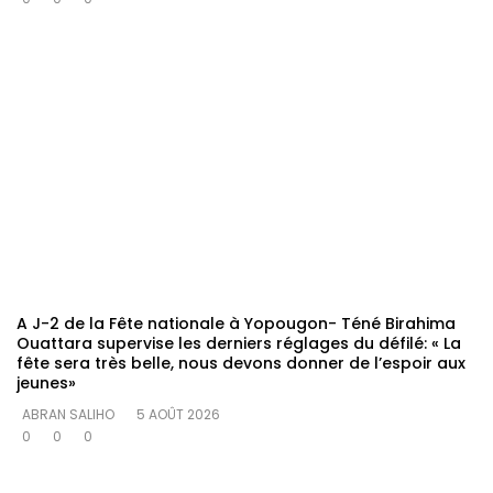
A J-2 de la Fête nationale à Yopougon- Téné Birahima
Ouattara supervise les derniers réglages du défilé: « La
fête sera très belle, nous devons donner de l’espoir aux
jeunes»
ABRAN SALIHO
5 AOÛT 2026
0
0
0