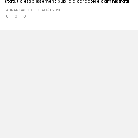
statut d’établissement public à caractère administratif
ABRAN SALIHO
5 AOÛT 2026
0
0
0