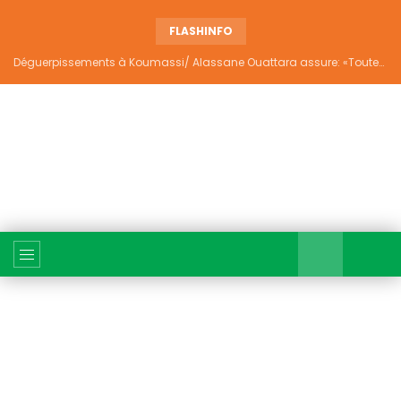
FLASHINFO
Déguerpissements à Koumassi/ Alassane Ouattara assure: «Toutes les responsabilités seront établies et elles donneront lieu aux sanctions prévues par la loi»