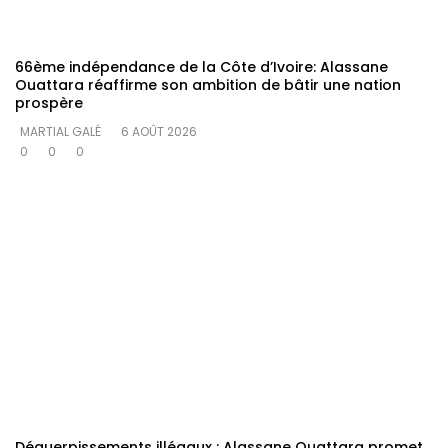
66ème indépendance de la Côte d’Ivoire: Alassane
Ouattara réaffirme son ambition de bâtir une nation
prospère
MARTIAL GALÉ
6 AOÛT 2026
0
0
0
Déguerpissements illégaux : Alassane Ouattara promet