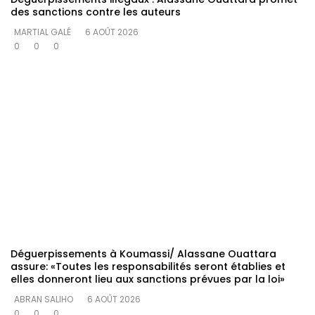
des sanctions contre les auteurs
MARTIAL GALÉ
6 AOÛT 2026
0
0
0
Déguerpissements à Koumassi/ Alassane Ouattara
assure: «Toutes les responsabilités seront établies et
elles donneront lieu aux sanctions prévues par la loi»
ABRAN SALIHO
6 AOÛT 2026
0
0
0