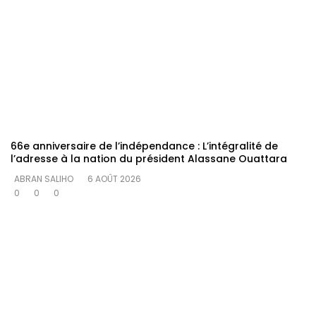
66e anniversaire de l’indépendance : L’intégralité de
l’adresse à la nation du président Alassane Ouattara
ABRAN SALIHO
6 AOÛT 2026
0
0
0