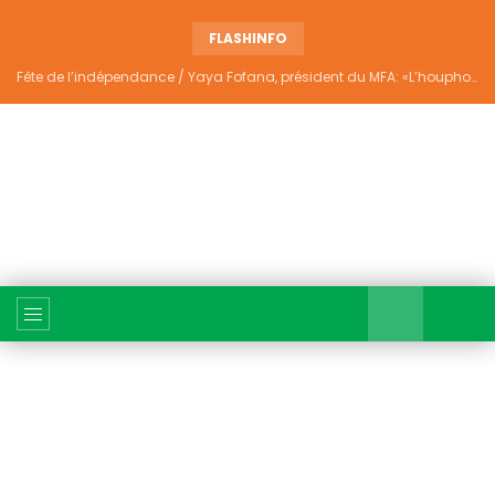
FLASHINFO
Fête de l’indépendance / Yaya Fofana, président du MFA: «L’houphouëtisme véritable ne divise pas»