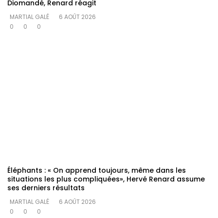
Diomandé, Renard réagit
MARTIAL GALÉ
6 AOÛT 2026
0
0
0
Éléphants : « On apprend toujours, même dans les
situations les plus compliquées», Hervé Renard assume
ses derniers résultats
MARTIAL GALÉ
6 AOÛT 2026
0
0
0