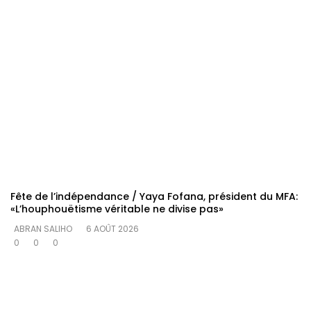
Fête de l’indépendance / Yaya Fofana, président du MFA:
«L’houphouëtisme véritable ne divise pas»
ABRAN SALIHO
6 AOÛT 2026
0
0
0