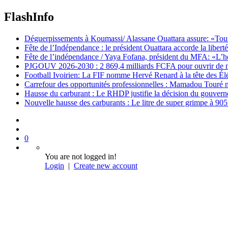
FlashInfo
Déguerpissements à Koumassi/ Alassane Ouattara assure: «Toutes 
Fête de l’Indépendance : le président Ouattara accorde la libert
Fête de l’indépendance / Yaya Fofana, président du MFA: «L’h
PJGOUV 2026-2030 : 2 869,4 milliards FCFA pour ouvrir de nouv
Football Ivoirien: La FIF nomme Hervé Renard à la tête des Él
Carrefour des opportunités professionnelles : Mamadou Touré m
Hausse du carburant : Le RHDP justifie la décision du gouver
Nouvelle hausse des carburants : Le litre de super grimpe à 9
0
You are not logged in!
Login
|
Create new account