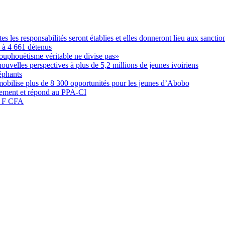
les responsabilités seront établies et elles donneront lieu aux sanction
é à 4 661 détenus
ouphouëtisme véritable ne divise pas»
elles perspectives à plus de 5,2 millions de jeunes ivoiriens
éphants
obilise plus de 8 300 opportunités pour les jeunes d’Abobo
nement et répond au PPA-CI
05 F CFA