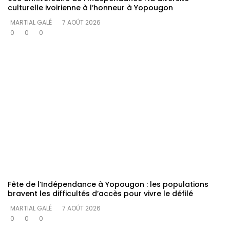
culturelle ivoirienne à l’honneur à Yopougon
MARTIAL GALÉ
7 AOÛT 2026
0
0
0
Fête de l’Indépendance à Yopougon : les populations
bravent les difficultés d’accès pour vivre le défilé
MARTIAL GALÉ
7 AOÛT 2026
0
0
0