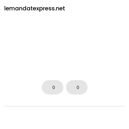
lemandatexpress.net
0
0