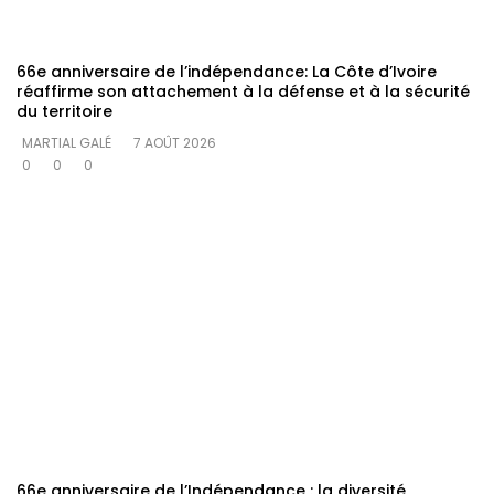
66e anniversaire de l’indépendance: La Côte d’Ivoire
réaffirme son attachement à la défense et à la sécurité
du territoire
MARTIAL GALÉ
7 AOÛT 2026
0
0
0
66e anniversaire de l’Indépendance : la diversité