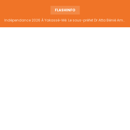
FLASHINFO
Indépendance 2026 À Yakassé-Mé: Le sous-préfet Dr Atta Bénié Amédé appelle à l’unité, à la sécurité et au développement