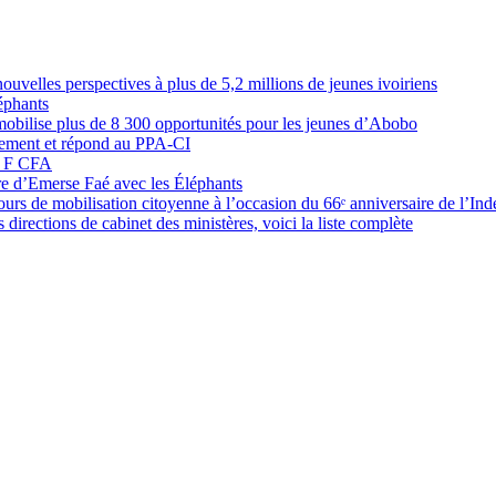
elles perspectives à plus de 5,2 millions de jeunes ivoiriens
éphants
obilise plus de 8 300 opportunités pour les jeunes d’Abobo
nement et répond au PPA-CI
05 F CFA
ure d’Emerse Faé avec les Éléphants
rs de mobilisation citoyenne à l’occasion du 66ᵉ anniversaire de l’In
directions de cabinet des ministères, voici la liste complète