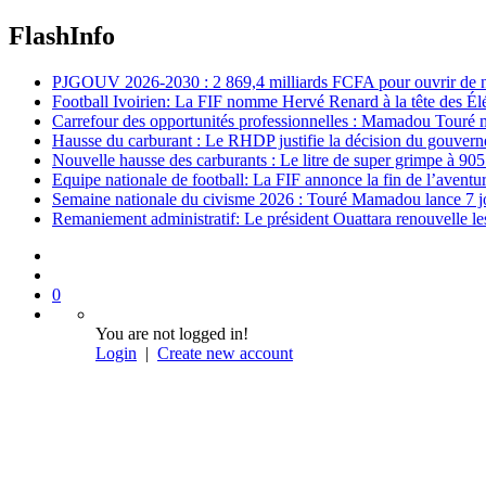
FlashInfo
PJGOUV 2026-2030 : 2 869,4 milliards FCFA pour ouvrir de nouv
Football Ivoirien: La FIF nomme Hervé Renard à la tête des Él
Carrefour des opportunités professionnelles : Mamadou Touré m
Hausse du carburant : Le RHDP justifie la décision du gouver
Nouvelle hausse des carburants : Le litre de super grimpe à 9
Equipe nationale de football: La FIF annonce la fin de l’avent
Semaine nationale du civisme 2026 : Touré Mamadou lance 7 jou
Remaniement administratif: Le président Ouattara renouvelle les 
0
You are not logged in!
Login
|
Create new account