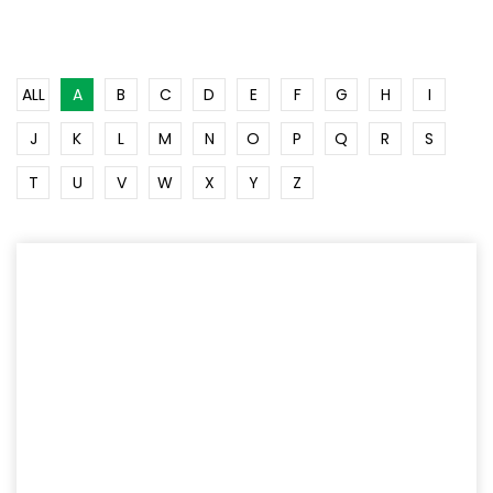
ALL
A
B
C
D
E
F
G
H
I
J
K
L
M
N
O
P
Q
R
S
T
U
V
W
X
Y
Z