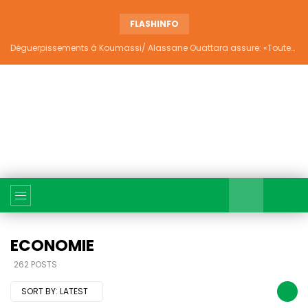
FLASHINFO
Déguerpissements à Koumassi/ Alassane Ouattara assure: «Toutes les responsabilités seront établies et elles donneront lieu aux sanctions prévues par la loi»
ECONOMIE
262 POSTS
SORT BY:
LATEST