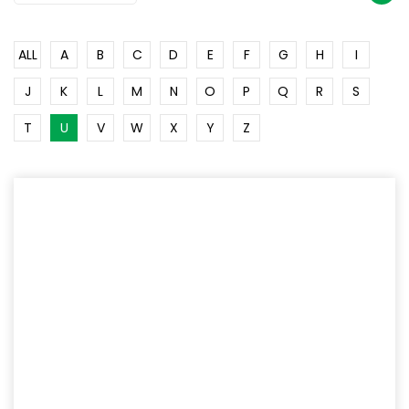
ALL
A
B
C
D
E
F
G
H
I
J
K
L
M
N
O
P
Q
R
S
T
U
V
W
X
Y
Z