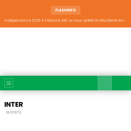
FLASHINFO
Indépendance 2026 À Yakassé-Mé: Le sous-préfet Dr Atta Bénié Amédé appelle à l’unité, à la sécurité et au développement
INTER
19 POSTS