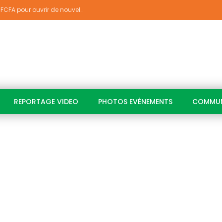
PJGOUV 2026-2030 : 2 869,4 milliards FCFA pour ouvrir de nouvelles perspectives à plus de 5,2 millions de jeunes ivoiriens
REPORTAGE VIDEO
PHOTOS EVÈNEMENTS
COMMUN