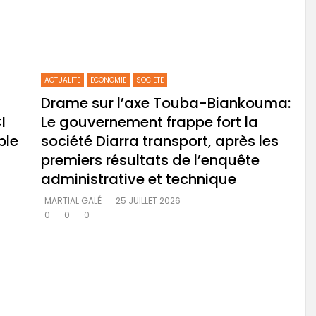
ACTUALITE
ECONOMIE
SOCIETE
Drame sur l’axe Touba-Biankouma:
I
Le gouvernement frappe fort la
ble
société Diarra transport, après les
premiers résultats de l’enquête
administrative et technique
MARTIAL GALÉ
25 JUILLET 2026
0
0
0