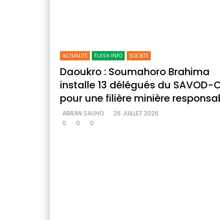
ACTUALITE
FLASH INFO
SOCIETE
Daoukro : Soumahoro Brahima
installe 13 délégués du SAVOD-C
pour une filière minière responsa
ABRAN SALIHO
26 JUILLET 2026
0
0
0