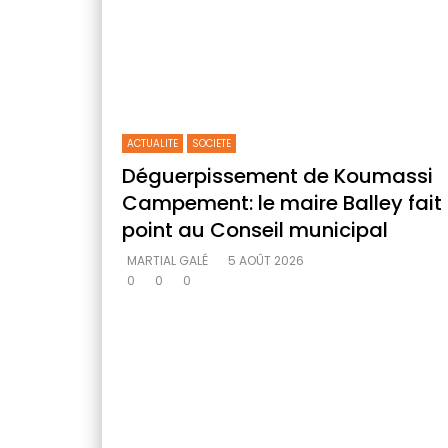
ACTUALITE
SOCIETE
Déguerpissement de Koumassi
Campement: le maire Balley fait 
point au Conseil municipal
MARTIAL GALÉ
5 AOÛT 2026
0
0
0