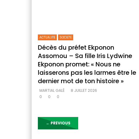
ACTUALITE
SOCIETE
Décès du préfet Ekponon
Assomou – Sa fille Iris Lydwine
Ekponon promet: « Nous ne
laisserons pas les larmes être le
dernier mot de ton histoire »
MARTIAL GALÉ
8 JUILLET 2026
0
0
0
←
PREVIOUS