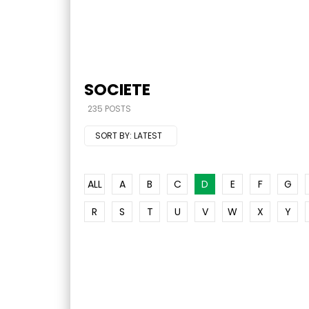
SOCIETE
235 POSTS
SORT BY:
LATEST
ALL
A
B
C
D
E
F
G
R
S
T
U
V
W
X
Y