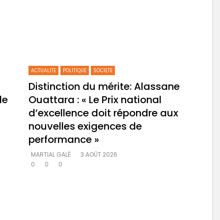
ACTUALITE
POLITIQUE
SOCIETE
Distinction du mérite: Alassane
le
Ouattara : « Le Prix national
d’excellence doit répondre aux
nouvelles exigences de
performance »
MARTIAL GALÉ
3 AOÛT 2026
0
0
0