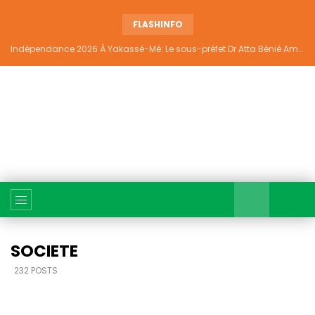
FLASHINFO
Indépendance 2026 À Yakassé-Mé: Le sous-préfet Dr Atta Bénié Amédé appelle à l’unité, à la sécurité et au développement
SOCIETE
232 POSTS