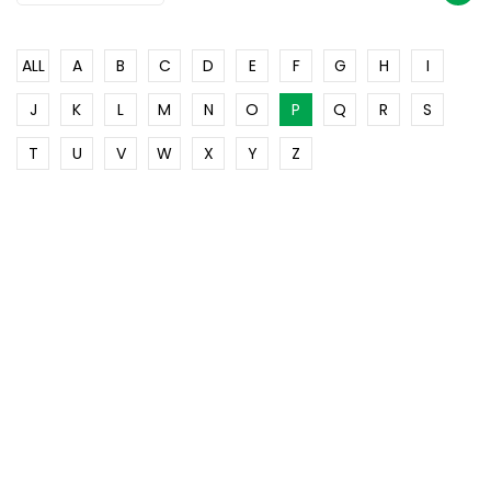
ALL
A
B
C
D
E
F
G
H
I
J
K
L
M
N
O
P
Q
R
S
T
U
V
W
X
Y
Z