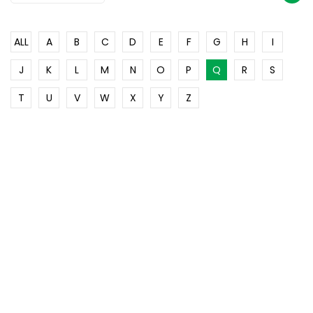
ALL
A
B
C
D
E
F
G
H
I
J
K
L
M
N
O
P
Q
R
S
T
U
V
W
X
Y
Z