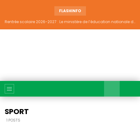
FLASHINFO
Rentrée scolaire 2026-2027 : Le ministère de l’éducation nationale dément tout report et maintient la date du 14 septembre
SPORT
1 POSTS