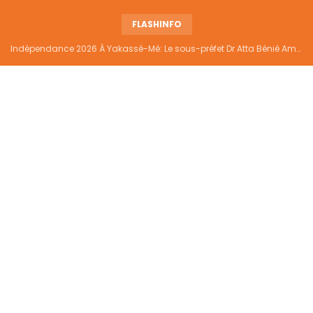
FLASHINFO
Indépendance 2026 À Yakassé-Mé: Le sous-préfet Dr Atta Bénié Amédé appelle à l’unité, à la sécurité et au développement