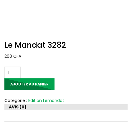
Le Mandat 3282
200
CFA
quantité
de
AJOUTER AU PANIER
Le
Mandat
3282
Catégorie :
Edition Lemandat
AVIS (0)