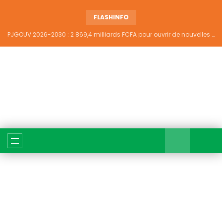
FLASHINFO
PJGOUV 2026-2030 : 2 869,4 milliards FCFA pour ouvrir de nouvelles perspectives à plus de 5,2 millions de jeunes ivoiriens