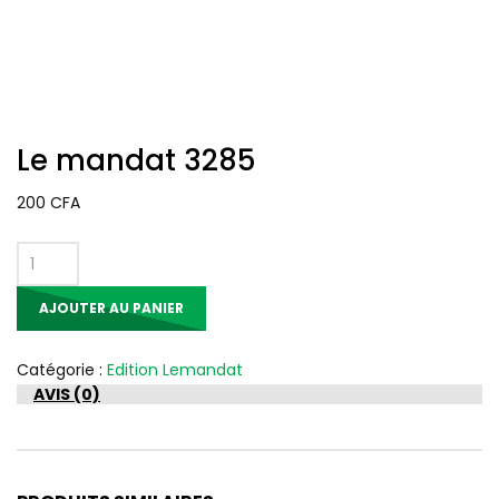
Le mandat 3285
200
CFA
quantité
de
AJOUTER AU PANIER
Le
mandat
3285
Catégorie :
Edition Lemandat
AVIS (0)