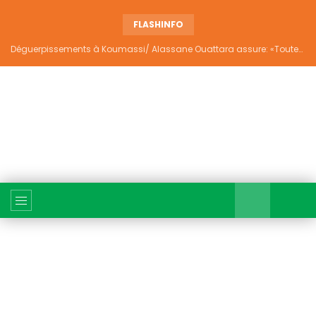
FLASHINFO
Déguerpissements à Koumassi/ Alassane Ouattara assure: «Toutes les responsabilités seront établies et elles donneront lieu aux sanctions prévues par la loi»