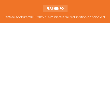
FLASHINFO
Rentrée scolaire 2026-2027 : Le ministère de l’éducation nationale dément tout report et maintient la date du 14 septembre