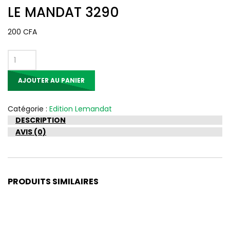
LE MANDAT 3290
200
CFA
quantité
de
AJOUTER AU PANIER
LE
MANDAT
3290
Catégorie :
Edition Lemandat
DESCRIPTION
AVIS (0)
PRODUITS SIMILAIRES