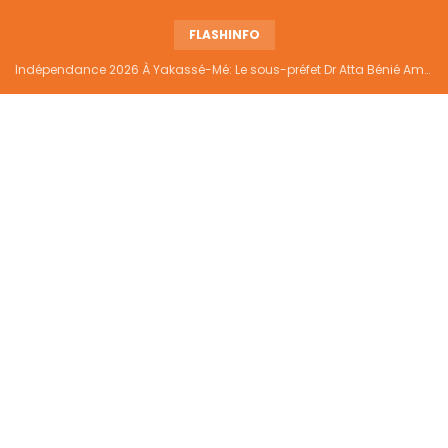
FLASHINFO
Indépendance 2026 À Yakassé-Mé: Le sous-préfet Dr Atta Bénié Amédé appelle à l’unité, à la sécurité et au développement