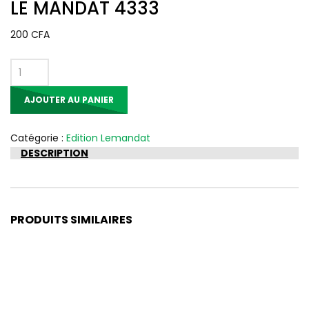
LE MANDAT 4333
200
CFA
quantité
de
AJOUTER AU PANIER
LE
MANDAT
4333
Catégorie :
Edition Lemandat
DESCRIPTION
PRODUITS SIMILAIRES