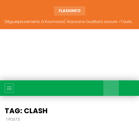
FLASHINFO
Déguerpissements à Koumassi/ Alassane Ouattara assure: «Toutes les responsabilités seront établies et elles donneront lieu aux sanctions prévues par la loi»
TAG: CLASH
1 POSTS