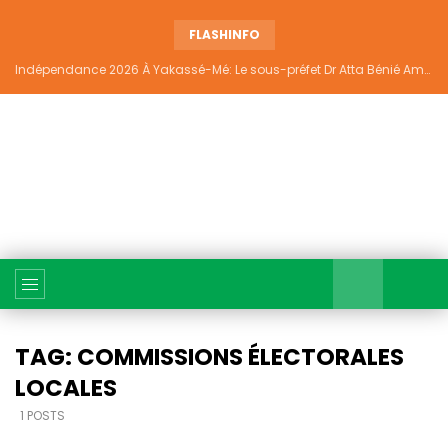
FLASHINFO
Indépendance 2026 À Yakassé-Mé: Le sous-préfet Dr Atta Bénié Amédé appelle à l’unité, à la sécurité et au développement
TAG: COMMISSIONS ÉLECTORALES
LOCALES
1 POSTS