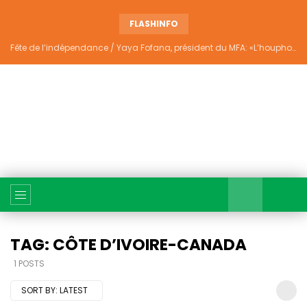
FLASHINFO
Fête de l’indépendance / Yaya Fofana, président du MFA: «L’houphouëtisme véritable ne divise pas»
TAG: CÔTE D’IVOIRE-CANADA
1 POSTS
SORT BY:
LATEST