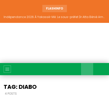
FLASHINFO
Indépendance 2026 À Yakassé-Mé: Le sous-préfet Dr Atta Bénié Amédé appelle à l’unité, à la sécurité et au développement
TAG: DIABO
4 POSTS