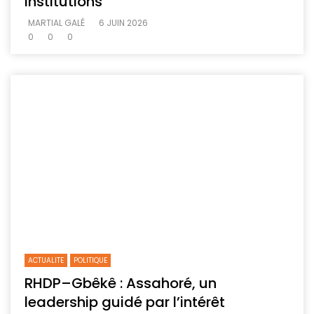
institutions
MARTIAL GALÉ
6 JUIN 2026
0
0
0
ACTUALITE
POLITIQUE
RHDP–Gbêkê : Assahoré, un
leadership guidé par l’intérêt