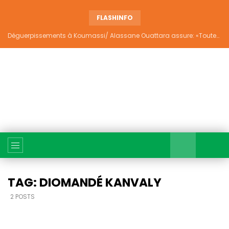
FLASHINFO
Déguerpissements à Koumassi/ Alassane Ouattara assure: «Toutes les responsabilités seront établies et elles donneront lieu aux sanctions prévues par la loi»
TAG: DIOMANDÉ KANVALY
2 POSTS