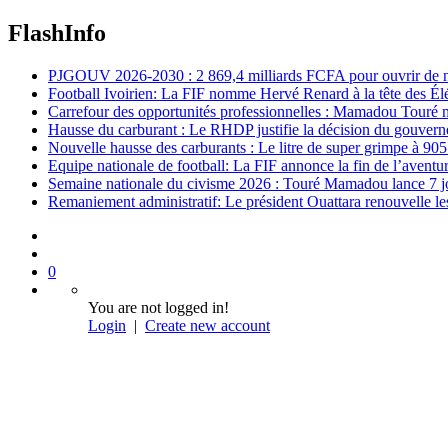
FlashInfo
PJGOUV 2026-2030 : 2 869,4 milliards FCFA pour ouvrir de nouv
Football Ivoirien: La FIF nomme Hervé Renard à la tête des Él
Carrefour des opportunités professionnelles : Mamadou Touré m
Hausse du carburant : Le RHDP justifie la décision du gouver
Nouvelle hausse des carburants : Le litre de super grimpe à 9
Equipe nationale de football: La FIF annonce la fin de l’avent
Semaine nationale du civisme 2026 : Touré Mamadou lance 7 jou
Remaniement administratif: Le président Ouattara renouvelle les 
0
You are not logged in!
Login
|
Create new account