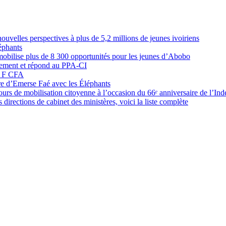
elles perspectives à plus de 5,2 millions de jeunes ivoiriens
éphants
obilise plus de 8 300 opportunités pour les jeunes d’Abobo
nement et répond au PPA-CI
05 F CFA
ure d’Emerse Faé avec les Éléphants
rs de mobilisation citoyenne à l’occasion du 66ᵉ anniversaire de l’In
directions de cabinet des ministères, voici la liste complète