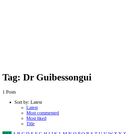
Tag: Dr Guibessongui
1 Posts
Sort by:
Latest
Latest
Most commented
Most liked
Title
ALL
A
B
C
D
E
F
G
H
I
J
K
L
M
N
O
P
Q
R
S
T
U
V
W
X
Y
Z