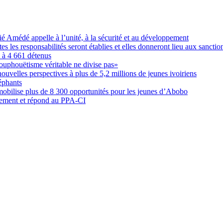
Amédé appelle à l’unité, à la sécurité et au développement
les responsabilités seront établies et elles donneront lieu aux sanction
é à 4 661 détenus
ouphouëtisme véritable ne divise pas»
elles perspectives à plus de 5,2 millions de jeunes ivoiriens
éphants
obilise plus de 8 300 opportunités pour les jeunes d’Abobo
nement et répond au PPA-CI