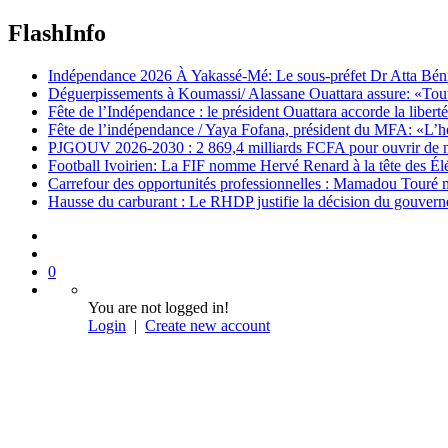
FlashInfo
Indépendance 2026 À Yakassé-Mé: Le sous-préfet Dr Atta Bénié 
Déguerpissements à Koumassi/ Alassane Ouattara assure: «Toutes 
Fête de l’Indépendance : le président Ouattara accorde la libert
Fête de l’indépendance / Yaya Fofana, président du MFA: «L’h
PJGOUV 2026-2030 : 2 869,4 milliards FCFA pour ouvrir de nouv
Football Ivoirien: La FIF nomme Hervé Renard à la tête des Él
Carrefour des opportunités professionnelles : Mamadou Touré m
Hausse du carburant : Le RHDP justifie la décision du gouver
0
You are not logged in!
Login
|
Create new account