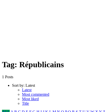
Tag: Républicains
1 Posts
Sort by:
Latest
Latest
Most commented
Most liked
Title
ALL
A
B
C
D
E
F
G
H
I
J
K
L
M
N
O
P
Q
R
S
T
U
V
W
X
Y
Z