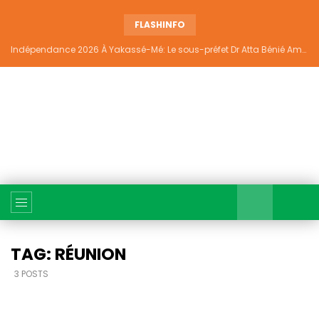
FLASHINFO
Indépendance 2026 À Yakassé-Mé: Le sous-préfet Dr Atta Bénié Amédé appelle à l’unité, à la sécurité et au développement
TAG: RÉUNION
3 POSTS