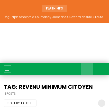
FLASHINFO
Déguerpissements à Koumassi/ Alassane Ouattara assure: «Toutes les responsabilités seront établies et elles donneront lieu aux sanctions prévues par la loi»
TAG: REVENU MINIMUM CITOYEN
1 POSTS
SORT BY:
LATEST