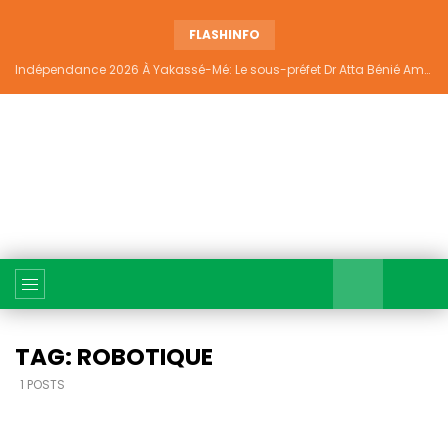
FLASHINFO
Indépendance 2026 À Yakassé-Mé: Le sous-préfet Dr Atta Bénié Amédé appelle à l’unité, à la sécurité et au développement
TAG: ROBOTIQUE
1 POSTS