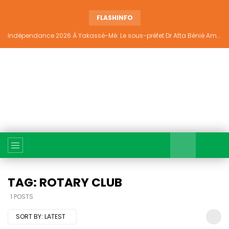
FLASHINFO
Indépendance 2026 À Yakassé-Mé: Le sous-préfet Dr Atta Bénié Amédé appelle à l’unité, à la sécurité et au développement
TAG: ROTARY CLUB
1 POSTS
SORT BY:
LATEST