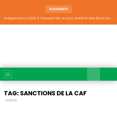
FLASHINFO
Indépendance 2026 À Yakassé-Mé: Le sous-préfet Dr Atta Bénié Amédé appelle à l’unité, à la sécurité et au développement
TAG: SANCTIONS DE LA CAF
1 POSTS