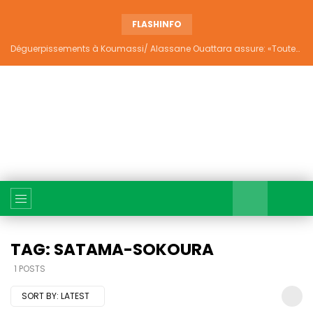
FLASHINFO
Déguerpissements à Koumassi/ Alassane Ouattara assure: «Toutes les responsabilités seront établies et elles donneront lieu aux sanctions prévues par la loi»
TAG: SATAMA-SOKOURA
1 POSTS
SORT BY:
LATEST