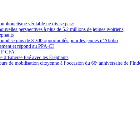
ouphouëtisme véritable ne divise pas»
elles perspectives à plus de 5,2 millions de jeunes ivoiriens
éphants
obilise plus de 8 300 opportunités pour les jeunes d’Abobo
nement et répond au PPA-CI
05 F CFA
ure d’Emerse Faé avec les Éléphants
rs de mobilisation citoyenne à l’occasion du 66ᵉ anniversaire de l’In