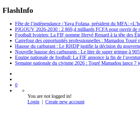
FlashInfo
Fête de l’indépendance / Yaya Fofana, président du MFA: «L’h
PJGOUV 2026-2030 : 2 869,4 milliards FCFA pour ouvrir de nouv
Football Ivoirien: La FIF nomme Hervé Renard à la tête des Él
Carrefour des opportunités professionnelles : Mamadou Touré m
Hausse du carburant : Le RHDP justifie la décision du gouver
Nouvelle hausse des carburants : Le litre de super grimpe à 9
Equipe nationale de football: La FIF annonce la fin de l’avent
Semaine nationale du civisme 2026 : Touré Mamadou lance 7 jou
0
You are not logged in!
Login
|
Create new account