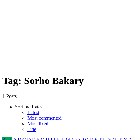
Tag: Sorho Bakary
1 Posts
Sort by:
Latest
Latest
Most commented
Most liked
Title
ALL
A
B
C
D
E
F
G
H
I
J
K
L
M
N
O
P
Q
R
S
T
U
V
W
X
Y
Z