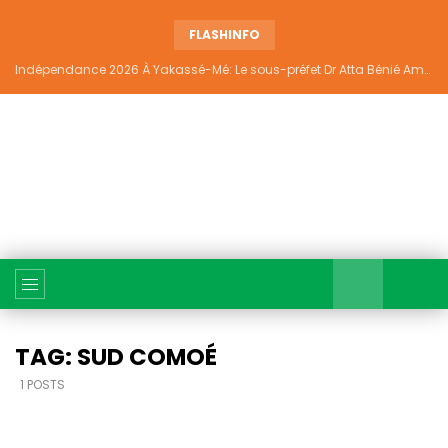
FLASHINFO
Indépendance 2026 À Yakassé-Mé: Le sous-préfet Dr Atta Bénié Amédé appelle à l’unité, à la sécurité et au développement
TAG: SUD COMOÉ
1 POSTS