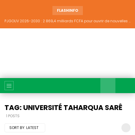
FLASHINFO
PJGOUV 2026-2030 : 2 869,4 milliards FCFA pour ouvrir de nouvelles perspectives à plus de 5,2 millions de jeunes ivoiriens
TAG: UNIVERSITÉ TAHARQUA SARÊ
1 POSTS
SORT BY:
LATEST