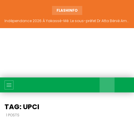
FLASHINFO
Indépendance 2026 À Yakassé-Mé: Le sous-préfet Dr Atta Bénié Amédé appelle à l’unité, à la sécurité et au développement
TAG: UPCI
1 POSTS