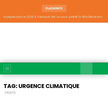
FLASHINFO
Indépendance 2026 À Yakassé-Mé: Le sous-préfet Dr Atta Bénié Amédé appelle à l’unité, à la sécurité et au développement
TAG: URGENCE CLIMATIQUE
1 POSTS