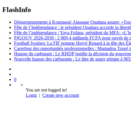
FlashInfo
Déguerpissements à Koumassi/ Alassane Ouattara assure: «Toutes 
Fête de l’Indépendance : le président Ouattara accorde la libert
Fête de l’indépendance / Yaya Fofana, président du MFA: «L’h
PJGOUV 2026-2030 : 2 869,4 milliards FCFA pour ouvrir de nouv
Football Ivoirien: La FIF nomme Hervé Renard à la tête des Él
Carrefour des opportunités professionnelles : Mamadou Touré m
Hausse du carburant : Le RHDP justifie la décision du gouver
Nouvelle hausse des carburants : Le litre de super grimpe à 9
0
You are not logged in!
Login
|
Create new account