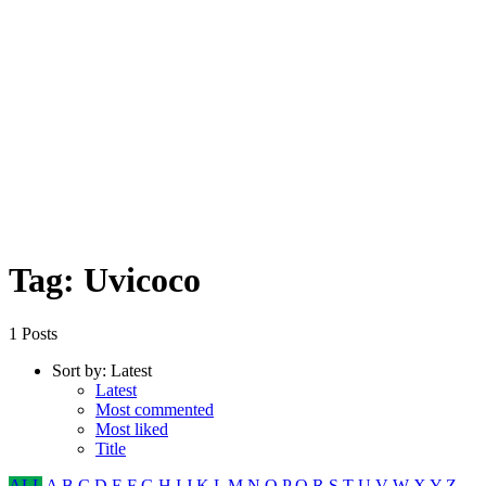
Tag: Uvicoco
1 Posts
Sort by:
Latest
Latest
Most commented
Most liked
Title
ALL
A
B
C
D
E
F
G
H
I
J
K
L
M
N
O
P
Q
R
S
T
U
V
W
X
Y
Z