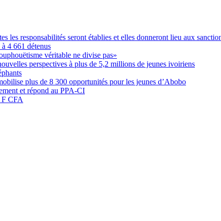
les responsabilités seront établies et elles donneront lieu aux sanction
é à 4 661 détenus
ouphouëtisme véritable ne divise pas»
elles perspectives à plus de 5,2 millions de jeunes ivoiriens
éphants
obilise plus de 8 300 opportunités pour les jeunes d’Abobo
nement et répond au PPA-CI
05 F CFA