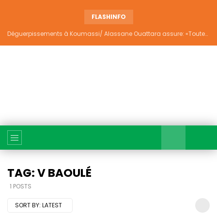
FLASHINFO
Déguerpissements à Koumassi/ Alassane Ouattara assure: «Toutes les responsabilités seront établies et elles donneront lieu aux sanctions prévues par la loi»
TAG: V BAOULÉ
1 POSTS
SORT BY:
LATEST